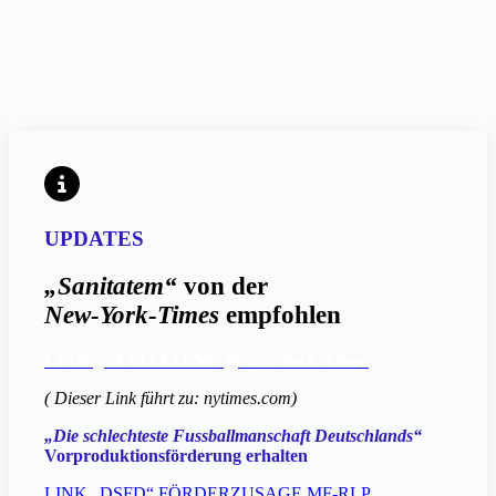
UPDATES
„Sanitatem“
von der
New-York-Times
empfohlen
LINK „SANITATEM“ @New-York-Times
( Dieser Link führt zu: nytimes.com)
„Die schlechteste Fussballmanschaft Deutschlands“
Vorproduktionsförderung erhalten
LINK „DSFD“ FÖRDERZUSAGE MF-RLP