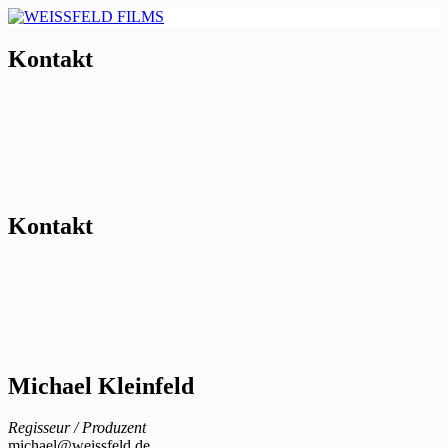
Zum
Inhalt
springen
Kontakt
Kontakt
Michael Kleinfeld
Regisseur / Produzent
michael@weissfeld.de